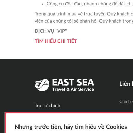
Công cụ độc đáo, nhanh chóng để đặt chu
Trong quá trình mua vé trực tuyến Quý khách cầ
viên của chúng tôi sẽ phản hồi Quý khách tron
DỊCH VỤ "VIP"
TÌM HIỂU CHI TIẾT
Liên
Chính 
Trụ sở chính
+420 775 333 111
Chính 
Nhưng trước tiên, hãy tìm hiểu về Cookies
Rasinovo Nabrezi 64, Praha 2, Cộng Hoà